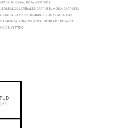
 MODA
,
NUEVA24
,
ROPA
,
VESTIDOS
O
,
BOLSILLOS LATERALES
,
CARRUSEL MODA
,
CARRUSEL
N
,
LARGO
,
LAZO EN HOMBROS
,
LOOKS ACTUALES
,
DA MURCIA
,
ROMBOS
,
ROSA
,
TIENDA DE ROPA EN
ENCIAS
,
VESTIDO
TUD
ga)