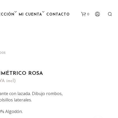
0
ECCIÓN
MI CUENTA
CONTACTO
IDOS
IMÉTRICO ROSA
N
VA incl)
O
H
ecio
A
rante con lazada. Dibujo rombos,
al
tual
Y
lsillos laterales.
P
:
R
0% Algodón.
O
.
.43 €.
D