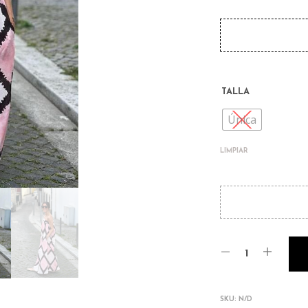
TALLA
Única
LIMPIAR
SKU:
N/D