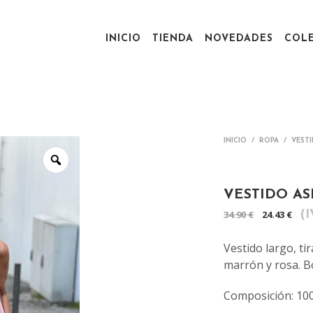
INICIO
TIENDA
NOVEDADES
COL
INICIO
/
ROPA
/
VEST
VESTIDO AS
El
El
34.90
€
24.43
€
(I
precio
pr
Vestido largo, ti
origin
ac
marrón y rosa. Bo
era:
es
Composición: 10
34.90 €
24