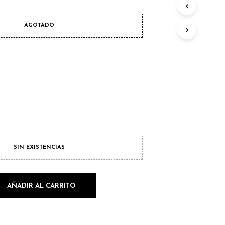
U
C
AGOTADO
T
O
S
E
N
E
L
C
A
R
R
I
T
SIN EXISTENCIAS
O
.
AÑADIR AL CARRITO