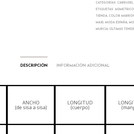
CATEGORÍAS:
CARRUSEL
ETIQUETAS:
ASIMETRIC
TIENDA
,
COLOR MARRÓ
MAXI
,
MODA ESPAÑA
,
MO
MURCIA
,
ÚLTIMAS TEND
DESCRIPCIÓN
INFORMACIÓN ADICIONAL
ANCHO
LONGITUD
LONGI
(de sisa a sisa)
(cuerpo)
(man