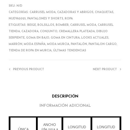
SKU:
N/D
CATEGORÍAS:
CARRUSEL MODA
,
CAZADORAS Y ABRIGOS
,
CHAQUETAS
,
NUEVA2025
,
PANTALONES Y SHORTS
,
ROPA
ETIQUETAS:
BEIGE
,
BOLSILLOS
,
BOMBER
,
CARRUSEL MODA
,
CARRUSEL
TIENDA
,
CAZADORA
,
CONJUNTO
,
CREMALLERA PLATEADA
,
DIBUJO
SERPIENTE
,
GOMA EN BAJO
,
GOMA EN CINTURA
,
LOOKS ACTUALES
,
MARRÓN
,
MODA ESPAÑA
,
MODA MURCIA
,
PANTALÓN
,
PANTALON CARGO
,
TIENDA DE ROPA EN MURCIA
,
ÚLTIMAS TENDENCIAS
PREVIOUS PRODUCT
NEXT PRODUCT
DESCRIPCIÓN
INFORMACIÓN ADICIONAL
ANCHO
LONGITUD
LONGITUD
ÚNICA
(de sisa a