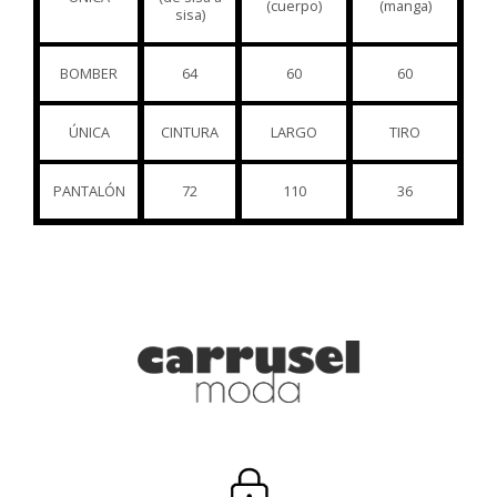
(cuerpo)
(manga)
sisa)
BOMBER
64
60
60
ÚNICA
CINTURA
LARGO
TIRO
PANTALÓN
72
110
36