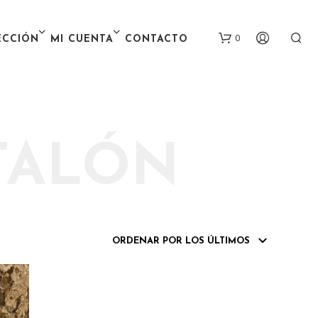
0
ECCIÓN
MI CUENTA
CONTACTO
TALÓN
N
O
H
A
Y
P
R
O
D