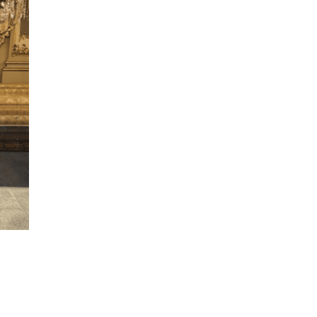
U
C
T
O
S
E
N
E
L
C
A
R
R
I
T
O
.