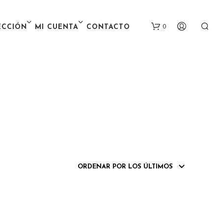
0
ECCIÓN
MI CUENTA
CONTACTO
N
O
H
A
Y
P
R
O
D