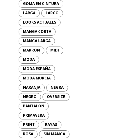
GOMA EN CINTURA
LARGA
LARGO
LOOKS ACTUALES
MANGA CORTA
MANGA LARGA
MARRÓN
MIDI
MODA
MODA ESPAÑA
MODA MURCIA
NARANJA
NEGRA
NEGRO
OVERSIZE
PANTALÓN
PRIMAVERA
PRINT
RAYAS
ROSA
SIN MANGA